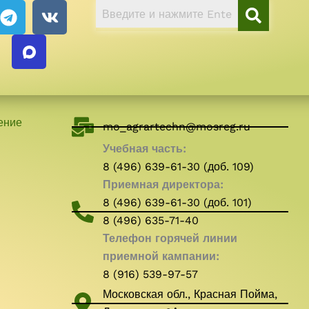
T
V
e
k
l
e
g
r
a
ение
m
mo_agrartechn@mosreg.ru
Учебная часть:
8 (496) 639-61-30 (доб. 109)
Приемная директора:
8 (496) 639-61-30 (доб. 101)
8 (496) 635-71-40
Телефон горячей линии
приемной кампании:
8 (916) 539-97-57
Московская обл., Красная Пойма,