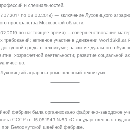
профессий и специальностей.
17.07.2017 по 08.02.2019) — включение Луховицкого агра
го пространства Московской области.
9.02.2019 по настоящее время) —совершенствование матер
х требований; активное участие в движении WorldSkillss 
доступной среды в техникуме; развитие дуального обучен
витие хозрасчетной деятельности; развитие социальной а
удничество.
«Луховицкий аграрно-промышленный техникум»
ейной фабрики была организовано фабрично-заводское уче
овета СССР от 15.05.1943 №83 «О государственных трудовы
 при Белоомутской швейной фабрике.