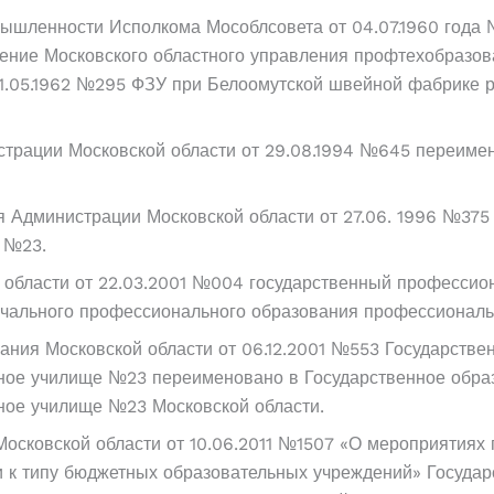
ышленности Исполкома Мособлсовета от 04.07.1960 года 
ние Московского областного управления профтехобразова
21.05.1962 №295 ФЗУ при Белоомутской швейной фабрике 
трации Московской области от 29.08.1994 №645 переиме
я Администрации Московской области от 27.06. 1996 №37
 №23.
 области от 22.03.2001 №004 государственный професси
ачального профессионального образования профессионал
вания Московской области от 06.12.2001 №553 Государств
ое училище №23 переименовано в Государственное образ
ное училище №23 Московской области.
осковской области от 10.06.2011 №1507 «О мероприятиях
и к типу бюджетных образовательных учреждений» Госуда