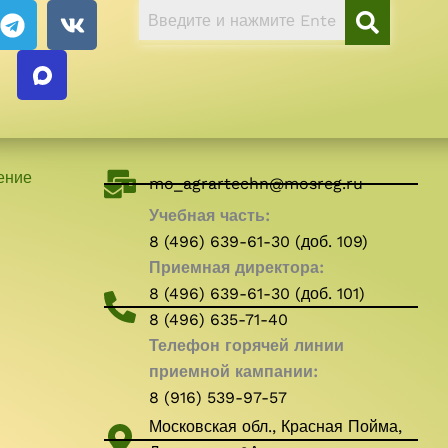
T
V
e
k
l
e
g
r
a
ение
m
mo_agrartechn@mosreg.ru
Учебная часть:
8 (496) 639-61-30 (доб. 109)
Приемная директора:
8 (496) 639-61-30 (доб. 101)
8 (496) 635-71-40
Телефон горячей линии
приемной кампании:
8 (916) 539-97-57
Московская обл., Красная Пойма,