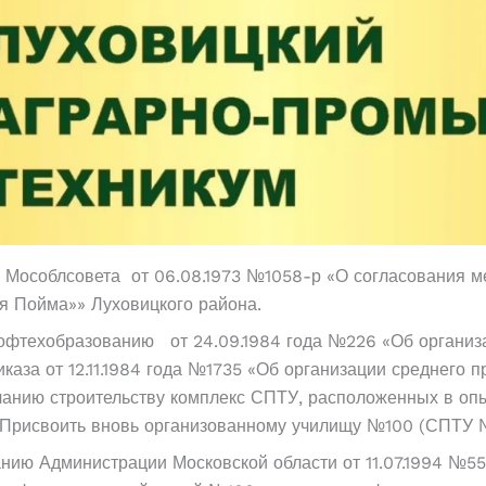
 Мособлсовета от 06.08.1973 №1058-р «О согласования 
ая Пойма»» Луховицкого района.
офтехобразованию от 24.09.1984 года №226 «Об организ
иказа от 12.11.1984 года №1735 «Об организации среднего
чанию строительству комплекс СПТУ, расположенных в оп
. Присвоить вновь организованному училищу №100 (СПТУ 
анию Администрации Московской области от 11.07.1994 №