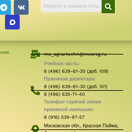
T
V
e
k
l
e
g
r
a
ение
m
mo_agrartechn@mosreg.ru
Учебная часть:
8 (496) 639-61-30 (доб. 109)
Приемная директора:
8 (496) 639-61-30 (доб. 101)
8 (496) 635-71-40
Телефон горячей линии
приемной кампании:
8 (916) 539-97-57
Московская обл., Красная Пойма,