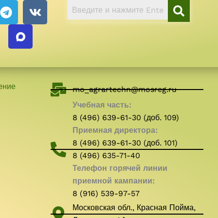
T
V
e
k
l
e
g
r
a
ение
m
mo_agrartechn@mosreg.ru
Учебная часть:
8 (496) 639-61-30 (доб. 109)
Приемная директора:
8 (496) 639-61-30 (доб. 101)
8 (496) 635-71-40
Телефон горячей линии
приемной кампании:
8 (916) 539-97-57
Московская обл., Красная Пойма,